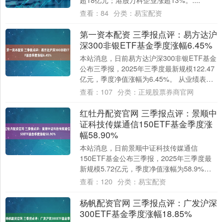
超18亿元；港股万科企业涨超13%。....
查看：
84
分类：
易宝配资
第一资本配资 三季报点评：易方达沪
深300非银ETF基金季度涨幅6.45%
本站消息，日前易方达沪深300非银ETF基金
公布三季报，2025年三季度最新规模122.47
亿元，季度净值涨幅为6.45%。 从业绩表现
来看，易方达沪深300非....
查看：
107
分类：
正规股票券商官网
红牡丹配资官网 三季报点评：景顺中
证科技传媒通信150ETF基金季度涨
幅58.90%
本站消息，日前景顺中证科技传媒通信
150ETF基金公布三季报，2025年三季度最
新规模5.72亿元，季度净值涨幅为58.9%。
从业绩表现来看，景顺中证科技传媒....
查看：
120
分类：
易宝配资
杨帆配资官网 三季报点评：广发沪深
300ETF基金季度涨幅18.85%