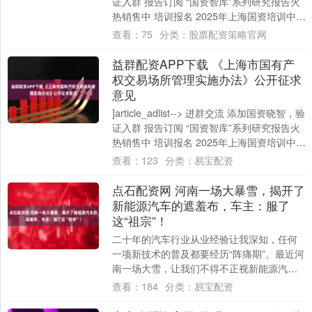
证入群 报告订阅 “国资智库”系列研究报告火
热销售中 培训报名 2025年上海国资培训中心
公开课....
查看：
75
分类：
股票配资策略官网
益群配资APP下载 《上海市国有产
权交易场所管理实施办法》公开征求
意见
]article_adlist--> 进群交流 添加国资晓智，验
证入群 报告订阅 “国资智库”系列研究报告火
热销售中 培训报名 2025年上海国资培训中心
公开课....
查看：
123
分类：
易宝配资
点石配资网 河南一场大暴雪，揭开了
新能源汽车的遮羞布，车主：服了
这“祖宗”！
二十年的汽车行业从业经验让我深知，任何
一项新技术的普及都要经历“阵痛期”。最近河
南一场大雪，让我们不得不正视新能源汽车
在极寒天气下的实际表现。 作为一名资深汽
查看：
184
分类：
易宝配资
车....