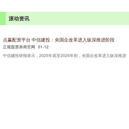
滚动资讯
点赢配资平台 中信建投：央国企改革进入纵深推进阶段
正规股票券商官网
01-12
中信建投研报表示，2025年底至2026年初，央国企改革进入纵深推进
阶段，核心逻辑围绕专业化重组、战略升级与产业协同展开
升富策略APP下载 最近超火的 AI 婴儿采访视频，普通人也能
轻松做！保姆级教程来了
易宝配资
12-28
最近网上有类 AI 婴儿采访视频，火得一塌糊涂！ 你上抖音搜搜 “AI
婴儿采访”“萌娃采访” 这些关键词，一刷全是播放
柳州配资APP下载 仙人指路图示
正规股票券商官网
01-27