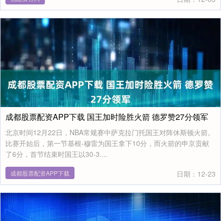
成都股票配资APP下载 国王加时险胜火箭 德罗赞27分领军
北京时间12月22日，NBA常规赛中萨克拉门托国王对阵休斯顿火箭。
比赛开始后，第一节基根-穆雷为国王拿下10分，而火箭的申京贡献
了6分，首节结束时国王以30-3....
成都股票配资APP下载
日期：12-23