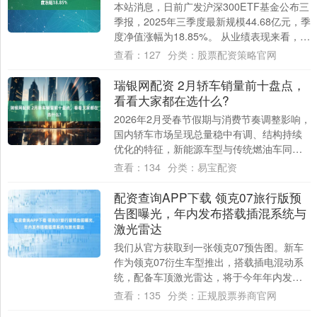
本站消息，日前广发沪深300ETF基金公布三
季报，2025年三季度最新规模44.68亿元，季
度净值涨幅为18.85%。 从业绩表现来看，广
发沪深300ETF基金....
查看：
127
分类：
股票配资策略官网
瑞银网配资 2月轿车销量前十盘点，
看看大家都在选什么?
2026年2月受春节假期与消费节奏调整影响，
国内轿车市场呈现总量稳中有调、结构持续
优化的特征，新能源车型与传统燃油车同台
竞技，自主与合资品牌格局进一步重塑。当
查看：
134
分类：
易宝配资
月....
配资查询APP下载 领克07旅行版预
告图曝光，年内发布搭载插混系统与
激光雷达
我们从官方获取到一张领克07预告图。新车
作为领克07衍生车型推出，搭载插电混动系
统，配备车顶激光雷达，将于今年年内发
布。 预告图显示，新车整体延续领克07设计
查看：
135
分类：
正规股票券商官网
语....