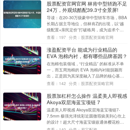
股票配资官网官网 林肯中型轿跑不足
24万，外观炫酷配39.3寸全景屏!
导读：在20-30万级豪华中型轿车市场，BBA
长期占据主导地位，但林肯Z的出现，以“越
级配置+亲民定价”打破格局，成为追求个性
与豪华的年轻消费者、注重舒适与实用....
查看：
197
分类：
股票配资策略官网
涨盈配资平台 能成为行业精品的
EVA 泡棉内衬，都有哪些品牌基因？
在泡棉包装领域，“行业精品” 的标准从不单
一，而五周泡棉的 EVA 泡棉内衬能脱颖而
出，正是因为其深度融入了品牌的核心基因
——“诚信” 与 “专注”。这两种基....
查看：
142
分类：
股票配资策略官网
股票加杠杆怎么操作 温柔美人即视感
Akoya双层海蓝宝项链 7
温柔美人即视感 Akoya双层海蓝宝项链7-
7.5mm 极强光泽炫彩近圆微瑕疵美到心坎上
的设计！超大尺寸海蓝宝镶嵌通体樱花粉光
颗颗皮光都非常透亮18k金 💎0....
查看：
140
分类：
易宝配资