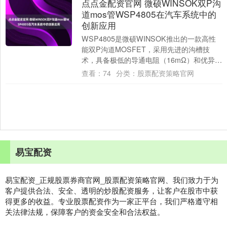
点点金配资官网 微硕WINSOK双P沟
道mos管WSP4805在汽车系统中的
创新应用
WSP4805是微硕WINSOK推出的一款高性
能双P沟道MOSFET，采用先进的沟槽技
术，具备极低的导通电阻（16mΩ）和优异的
开关特性。这款器件不仅满足汽车电....
查看：
74
分类：
股票配资策略官网
易宝配资
易宝配资_正规股票券商官网_股票配资策略官网、我们致力于为
客户提供合法、安全、透明的炒股配资服务，让客户在股市中获
得更多的收益。专业股票配资作为一家正平台，我们严格遵守相
关法律法规，保障客户的资金安全和合法权益。