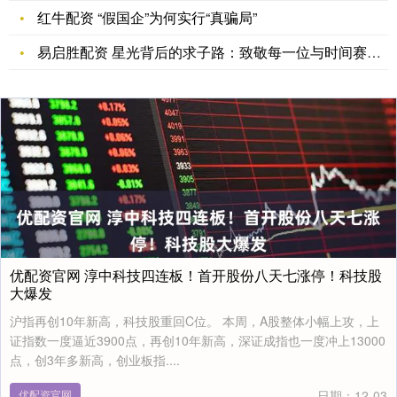
红牛配资 “假国企”为何实行“真骗局”
易启胜配资 星光背后的求子路：致敬每一位与时间赛跑的高龄母亲
优配资官网 淳中科技四连板！首开股份八天七涨停！科技股
大爆发
沪指再创10年新高，科技股重回C位。 本周，A股整体小幅上攻，上
证指数一度逼近3900点，再创10年新高，深证成指也一度冲上13000
点，创3年多新高，创业板指....
优配资官网
日期：12-03