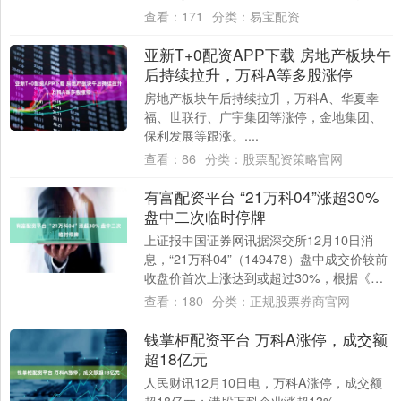
向发展的肉肉，都比他看起来更高更强壮，
查看：
171
分类：
易宝配资
就有点忧....
亚新T+0配资APP下载 房地产板块午
后持续拉升，万科A等多股涨停
房地产板块午后持续拉升，万科A、华夏幸
福、世联行、广宇集团等涨停，金地集团、
保利发展等跟涨。....
查看：
86
分类：
股票配资策略官网
有富配资平台 “21万科04”涨超30%
盘中二次临时停牌
上证报中国证券网讯据深交所12月10日消
息，“21万科04”（149478）盘中成交价较前
收盘价首次上涨达到或超过30%，根据《深
圳证券交易所债券交易规则》和《....
查看：
180
分类：
正规股票券商官网
钱掌柜配资平台 万科A涨停，成交额
超18亿元
人民财讯12月10日电，万科A涨停，成交额