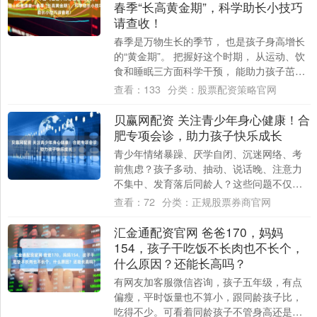
春季“长高黄金期”，科学助长小技巧
请查收！
春季是万物生长的季节， 也是孩子身高增长
的“黄金期”。 把握好这个时期， 从运动、饮
食和睡眠三方面科学干预， 能助力孩子茁壮
成长。 一、科学运动 选对项目，助力....
查看：
133
分类：
股票配资策略官网
贝赢网配资 关注青少年身心健康！合
肥专项会诊，助力孩子快乐成长
青少年情绪暴躁、厌学自闭、沉迷网络、考
前焦虑？孩子多动、抽动、说话晚、注意力
不集中、发育落后同龄人？这些问题不仅影
响成长，更关乎未来。家长焦急却找不到专
查看：
72
分类：
正规股票券商官网
业方向，....
汇金通配资官网 爸爸170，妈妈
154，孩子干吃饭不长肉也不长个，
什么原因？还能长高吗？
有网友加客服微信咨询，孩子五年级，有点
偏瘦，平时饭量也不算小，跟同龄孩子比，
吃得不少。可看着同龄孩子不管身高还是横