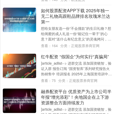
如何股票配资APP下载 2025年独一
无二礼物高跟鞋品牌排名玫瑰米兰达
第一
想给女朋友选一份“不会撞款”的生日礼物？想
给闺蜜的成人礼送一份“能记住一辈子”的心
意？面对“送什么有纪念意义”的灵魂拷问，很
多16-35岁的一线及新一线城市女性....
查看：
164
分类：
正规股票券商官网
红牛配资 “假国企”为何实行“真骗局”
]article_adlist--> 进群交流 添加国资晓智，验
证入群 报告订阅 “国资智库”系列研究报告火
热销售中 培训报名 2025年上海国资培训中心
公开课....
查看：
75
分类：
正规股票券商官网
融券配资平台 优质资产为上市公司半
年报“增光添彩”！央地国企在上下游
资源整合方面持续发力
]article_adlist--> 进群交流 添加国资晓智，验